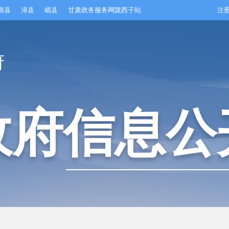
源县
漳县
岷县
甘肃政务服务网陇西子站
注
府
政府信息公