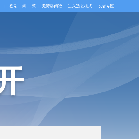
册
|
登录
简
|
繁
|
无障碍阅读
|
进入适老模式
|
长者专区
开