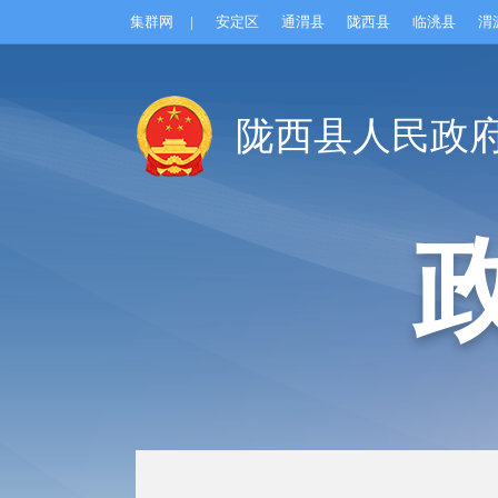
集群网
|
安定区
通渭县
陇西县
临洮县
渭
陇西县人民政