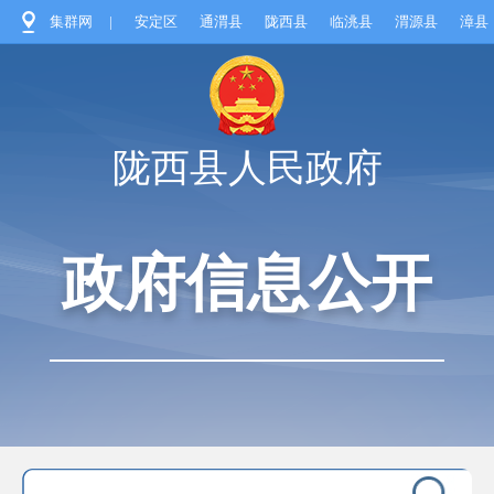
集群网
|
安定区
通渭县
陇西县
临洮县
渭源县
漳县
陇西县人民政府
政府信息公开