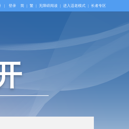
册
|
登录
简
|
繁
|
无障碍阅读
|
进入适老模式
|
长者专区
开