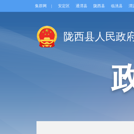
集群网
|
安定区
通渭县
陇西县
临洮县
渭
陇西县人民政