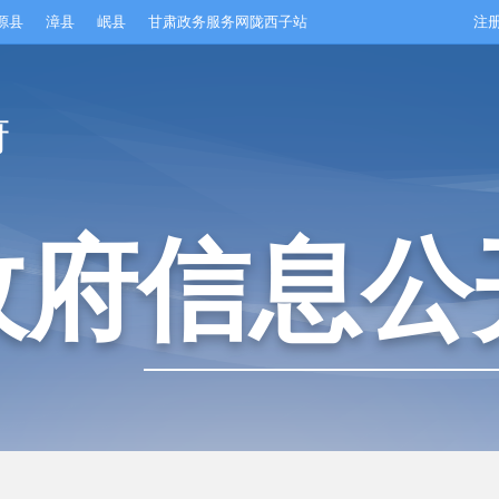
源县
漳县
岷县
甘肃政务服务网陇西子站
注
府
政府信息公