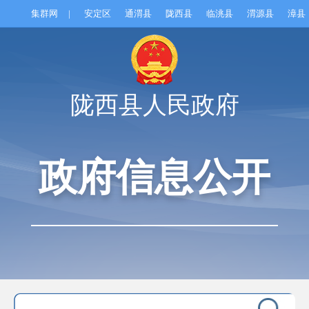
集群网
|
安定区
通渭县
陇西县
临洮县
渭源县
漳县
陇西县人民政府
政府信息公开