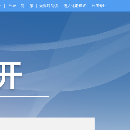
册
|
登录
简
|
繁
|
无障碍阅读
|
进入适老模式
|
长者专区
开