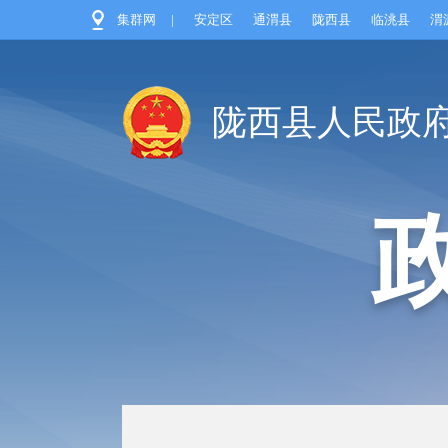
集群网
|
安定区
通渭县
陇西县
临洮县
渭
陇西县人民政