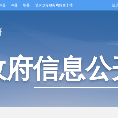
源县
漳县
岷县
甘肃政务服务网陇西子站
注
府
政府信息公