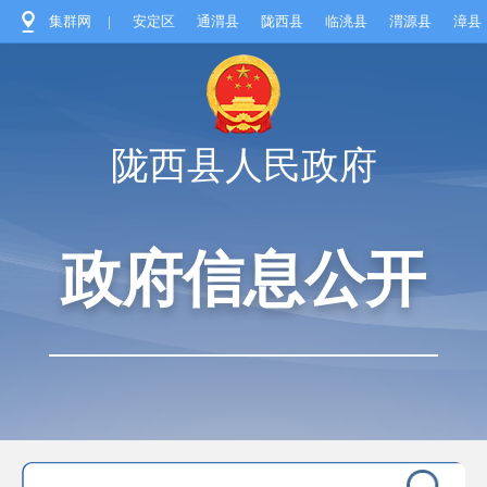
集群网
|
安定区
通渭县
陇西县
临洮县
渭源县
漳县
陇西县人民政府
政府信息公开