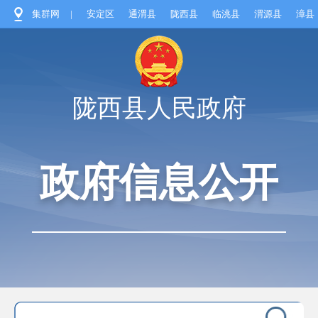
集群网
|
安定区
通渭县
陇西县
临洮县
渭源县
漳县
陇西县人民政府
政府信息公开