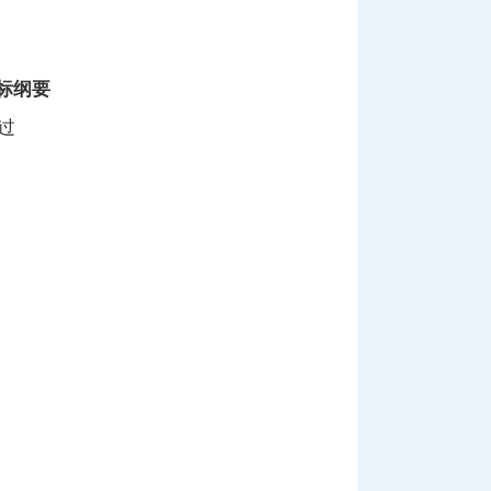
标纲要
过