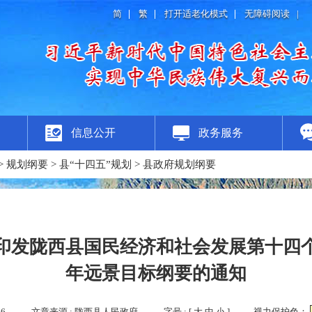
简
繁
打开适老化模式
无障碍阅读
|
信息公开
政务服务
>
规划纲要
>
县“十四五”规划
>
县政府规划纲要
印发陇西县国民经济和社会发展第十四
年远景目标纲要的通知
16
文章来源 : 陇西县人民政府
字号 : [
大
中
小
]
视力保护色：