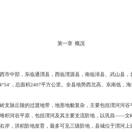
第一章 概况
西市中部，东临通渭县，西临渭源县，南临漳县、武山县，
18′—104°54′，总面积2407平方公里。全县地势西北高、东南低，
岭支脉丘陵的过渡地带，地形地貌复杂，主要包括渭河河谷
堆积河谷平原，包括渭河及其主要支流阶地，以巩昌——文峰
右岸，洪积阶地发育，最多可见三级阶地，县城位于渭河上