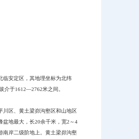
北临安定区，其地理坐标为北纬
海拔介于1612—2762米之间。
平川区、黄土梁峁沟壑区和山地区
盆地最大，长20余千米，宽2～4
游南岸二级阶地上。黄土梁峁沟壑