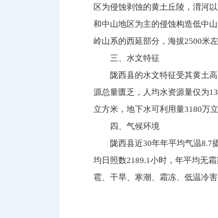
区为侵蚀剥蚀的黄土丘陵，渭河以
和中山地区为主的侵蚀构造低中山
岭山系的西延部分，海拔2500
三、水文特征
陇西县的水文特征受其黄土高
源总量匮乏，人均水资源量仅为135
立方米，地下水可利用量3180万
四、气候环境
陇西县近30年年平均气温8.7
均日照数2189.1小时，年平均
雹、干旱、寒潮、霜冻、低温冷害