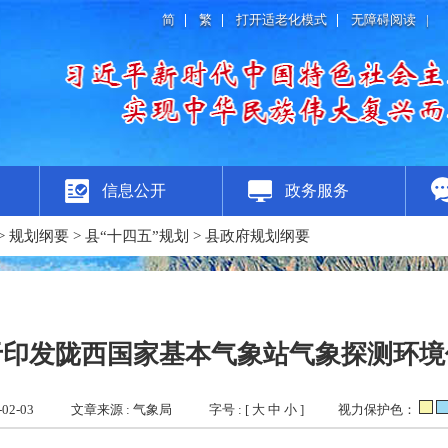
简
繁
打开适老化模式
无障碍阅读
|
信息公开
政务服务
>
规划纲要
>
县“十四五”规划
>
县政府规划纲要
于印发陇西国家基本气象站气象探测环境
02-03
文章来源 : 气象局
字号 : [
大
中
小
]
视力保护色：