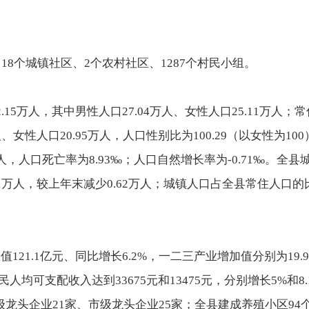
、18个城镇社区、2个农村社区、1287个村民小组。
.15万人，其中男性人口27.04万人、女性人口25.11万人；
万人、女性人口20.95万人，人口性别比为100.29（以女性为1
万人，人口死亡率为8.93‰；人口自然增长率为-0.71‰。全县
.01万人，较上年末减少0.62万人；城镇人口占全县常住人口的
121.1亿元、同比增长6.2%，一二三产业增加值分别为19.9
城乡居民人均可支配收入达到33675元和13475元，分别增长5%和
龙头企业21家、市级龙头企业25家；全县建成养殖小区94个