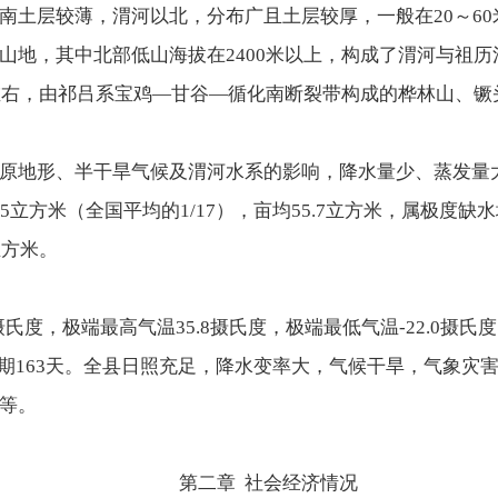
南土层较薄，渭河以北，分布广且土层较厚，一般在20～6
山地，其中北部低山海拔在2400米以上，构成了渭河与祖
米左右，由祁吕系宝鸡—甘谷—循化南断裂带构成的桦林山、
原地形、半干旱气候及渭河水系的影响，降水量少、蒸发量
立方米（全国平均的1/17），亩均55.7立方米，属极度缺
立方米。
摄氏度，极端最高气温35.8摄氏度，极端最低气温-22.0摄氏
无霜期163天。全县日照充足，降水变率大，气候干旱，气象
等。
第二章 社会经济情况