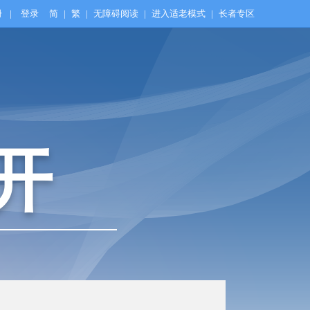
册
|
登录
简
|
繁
|
无障碍阅读
|
进入适老模式
|
长者专区
开