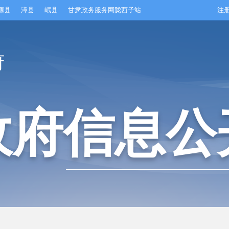
源县
漳县
岷县
甘肃政务服务网陇西子站
注
府
政府信息公