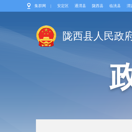
集群网
|
安定区
通渭县
陇西县
临洮县
渭
陇西县人民政