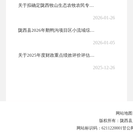
关于拟确定陇西牧山生态农牧农民专业合作社为陇西县2026鹅鸭沟项目区...
2026-01-26
陇西县2026年鹅鸭沟项目区小流域综合治理提质增效项目（以奖代补）申...
2026-01-05
关于2025年度财政重点绩效评价评估反馈问题整改情况的公示
2025-12-26
国家水土保持重点工程陇西县科羊河流域2024年综合治理项目支出绩效评...
2025-09-28
陇西县水土保持工作站2024年度单位整体支出绩效评价报告
网站地图
2025-09-28
版权所有：陇西县
网站标识码：6211220001
甘公网安
陇西县科羊河县级河长调整名录