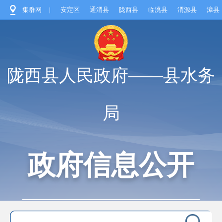
集群网
|
安定区
通渭县
陇西县
临洮县
渭源县
漳县
陇西县人民政府——县水务
局
政府信息公开