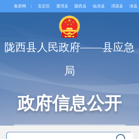
集群网
|
安定区
通渭县
陇西县
临洮县
渭源县
漳县
陇西县人民政府——县应急
局
政府信息公开