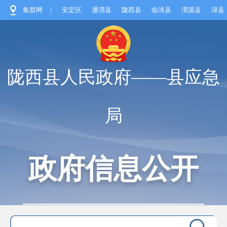
集群网
|
安定区
通渭县
陇西县
临洮县
渭源县
漳县
陇西县人民政府——县应急
局
政府信息公开