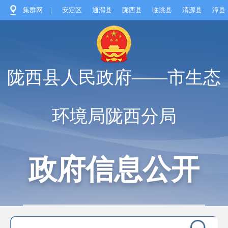
集群网
|
安定区
通渭县
陇西县
临洮县
渭源县
漳县
陇西县人民政府——市生态
环境局陇西分局
政府信息公开