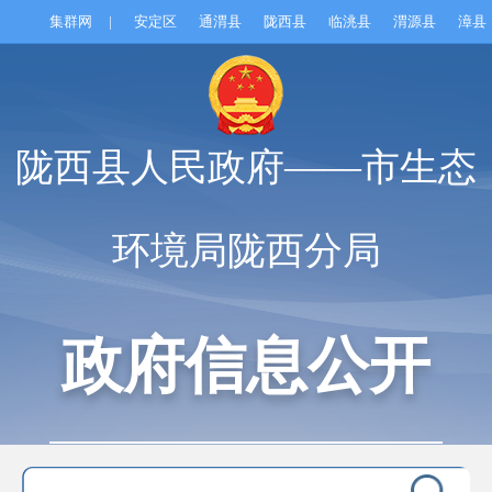
集群网
|
安定区
通渭县
陇西县
临洮县
渭源县
漳县
陇西县人民政府——市生态
环境局陇西分局
政府信息公开