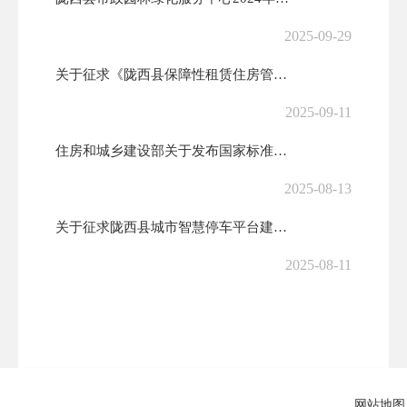
2025-09-29
关于征求《陇西县保障性租赁住房管理办法（征求意见稿）》意见建议的公告
2025-09-11
住房和城乡建设部关于发布国家标准《城镇燃气设施运行、维护和抢修安全技...
2025-08-13
关于征求陇西县城市智慧停车平台建设项目（公共停车位及路侧泊位经营权转...
2025-08-11
陇西县城区建筑垃圾处理资源再利用项目2024年政府债券存续期信息公开
2025-06-24
陇西县热电联产(背压式)供热、供汽建设(配套管网)工程2024年专项...
网站地图