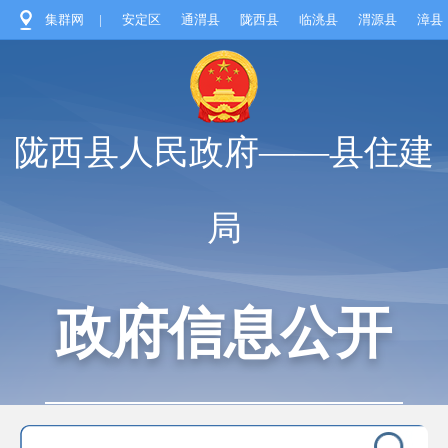
集群网
|
安定区
通渭县
陇西县
临洮县
渭源县
漳县
陇西县人民政府——县住建
局
政府信息公开