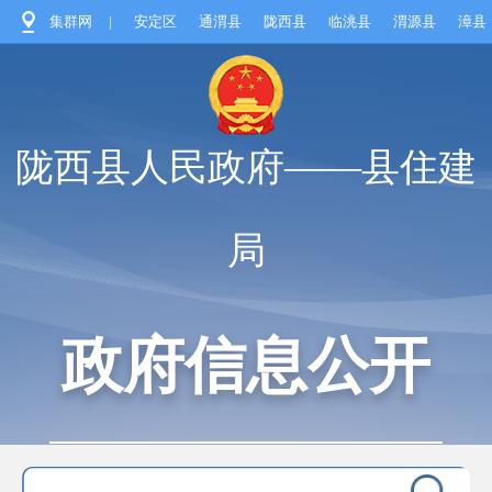
集群网
|
安定区
通渭县
陇西县
临洮县
渭源县
漳县
陇西县人民政府——县住建
局
政府信息公开