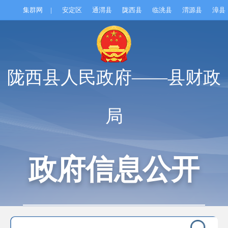
集群网
|
安定区
通渭县
陇西县
临洮县
渭源县
漳县
陇西县人民政府——县财政
局
政府信息公开