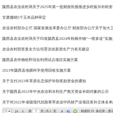
陇西县农业农村局关于2025年第一批财政衔接推进乡村振兴补助资金
甘肃撤销5个玉米品种审定
农业农村部办公厅 国家发展改革委办公厅 财政部办公厅关于加大工作
陇西县农业农村局关于印发陇西县2024年秋粮作物“一喷多促”实施方
农业农村部答复全方位培育涉农新质生产力有关建议
陇西县农作物秸秆综合利用试点项目实施方案
2023年陇西县地膜科学使用回收实施方案
关于兑付2023年草原生态保护补助奖励资金的通知
关于陇西县2022年中央农业和水利生产救灾资金补助对象的公示
关于对2022年省级现代丝路寒旱农业中药材产业项目奖补主体名
第
页 / 共
2
页
检索到
19
条记录，显