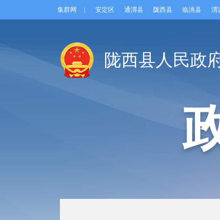
集群网
|
安定区
通渭县
陇西县
临洮县
渭
陇西县人民政