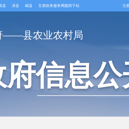
源县
漳县
岷县
甘肃政务服务网陇西子站
注
府——县农业农村局
政府信息公