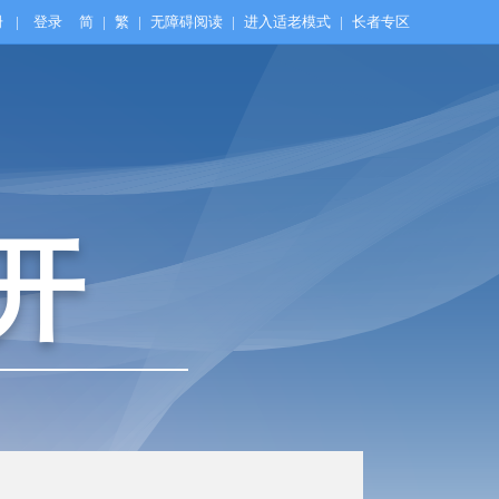
册
|
登录
简
|
繁
|
无障碍阅读
|
进入适老模式
|
长者专区
开