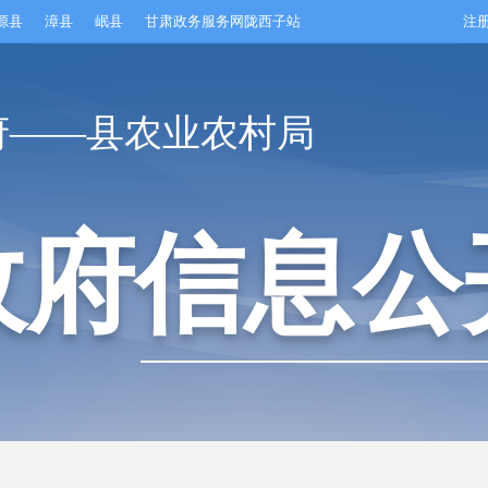
源县
漳县
岷县
甘肃政务服务网陇西子站
注
府——县农业农村局
政府信息公