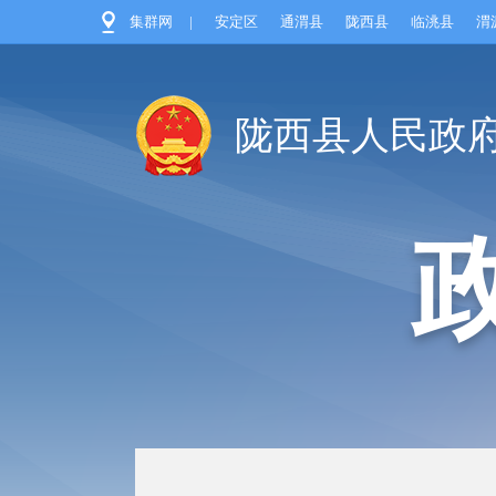
集群网
|
安定区
通渭县
陇西县
临洮县
渭
陇西县人民政