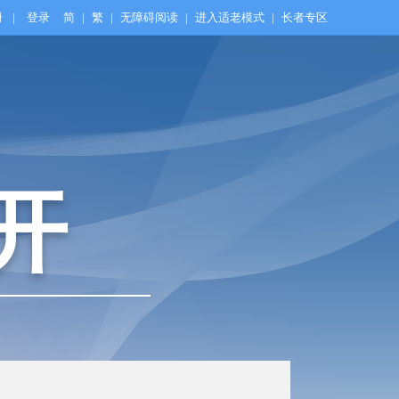
册
|
登录
简
|
繁
|
无障碍阅读
|
进入适老模式
|
长者专区
开