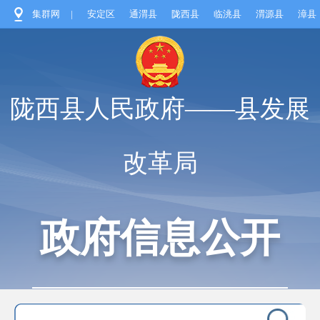
集群网
|
安定区
通渭县
陇西县
临洮县
渭源县
漳县
陇西县人民政府——县发展
改革局
政府信息公开