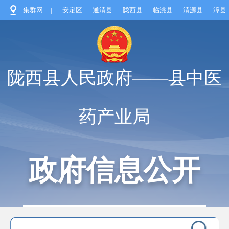
集群网
|
安定区
通渭县
陇西县
临洮县
渭源县
漳县
陇西县人民政府——县中医
药产业局
政府信息公开