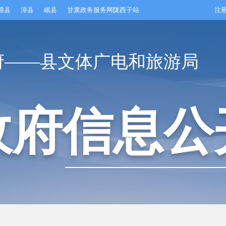
源县
漳县
岷县
甘肃政务服务网陇西子站
注
府——县文体广电和旅游局
政府信息公