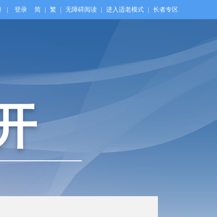
册
|
登录
简
|
繁
|
无障碍阅读
|
进入适老模式
|
长者专区
开