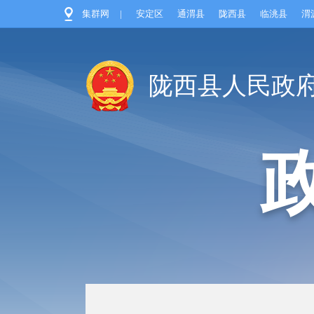
集群网
|
安定区
通渭县
陇西县
临洮县
渭
陇西县人民政