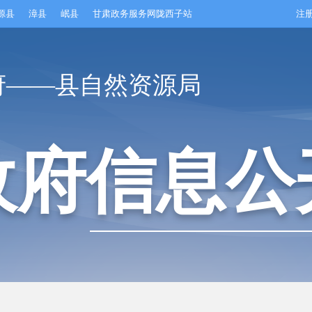
源县
漳县
岷县
甘肃政务服务网陇西子站
注
府——县自然资源局
政府信息公