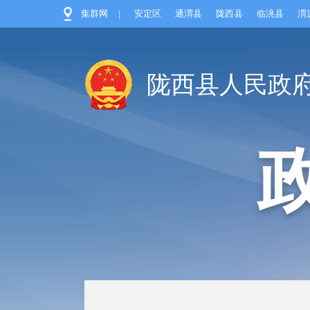
集群网
|
安定区
通渭县
陇西县
临洮县
渭
陇西县人民政