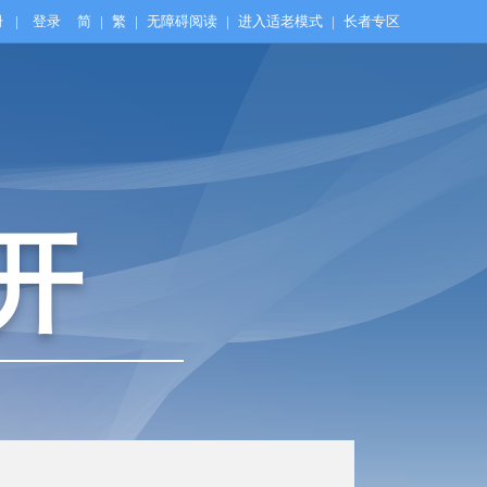
册
|
登录
简
|
繁
|
无障碍阅读
|
进入适老模式
|
长者专区
开