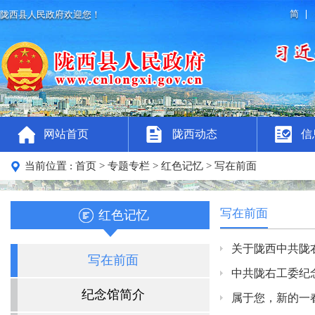
简
陇西县人民政府欢迎您！
网站首页
陇西动态
信
当前位置 :
首页
>
专题专栏
>
红色记忆
>
写在前面
写在前面
红色记忆
关于陇西中共陇
写在前面
中共陇右工委纪
纪念馆简介
属于您，新的一