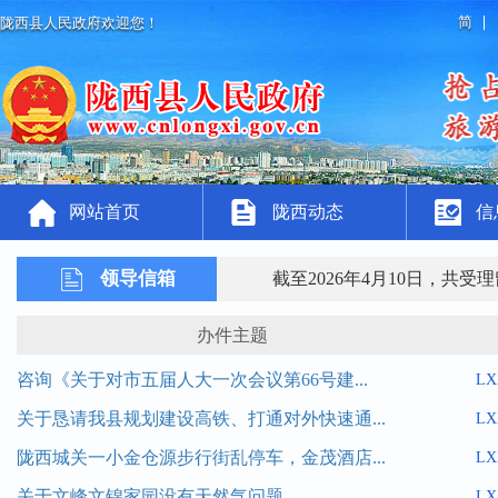
简
陇西县人民政府欢迎您！
网站首页
陇西动态
信
领导信箱
截至2026年4月10日，共受
办件主题
咨询《关于对市五届人大一次会议第66号建...
LX
关于恳请我县规划建设高铁、打通对外快速通...
LX
陇西城关一小金仓源步行街乱停车，金茂酒店...
LX
关于文峰文锦家园没有天然气问题
LX