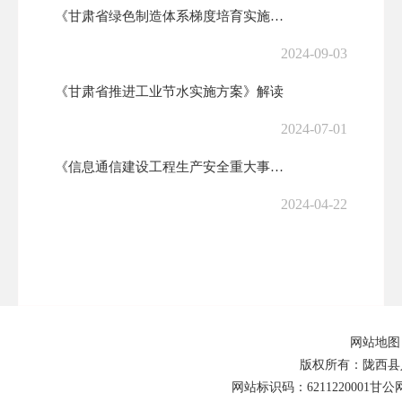
《甘肃省绿色制造体系梯度培育实施细则》解读
2024-09-03
《甘肃省推进工业节水实施方案》解读
2024-07-01
《信息通信建设工程生产安全重大事故隐患判定标准》解读
2024-04-22
国务院：取消和调整33个罚款事项
2023-11-02
《国家级工业设计中心认定管理办法》解读
网站地图
2023-08-15
版权所有：陇西县
网站标识码：6211220001
甘公网安
力争规上工业产值突破112亿元！甘肃陇西挺起工业发展“脊梁”