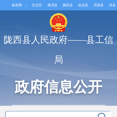
集群网
|
安定区
通渭县
陇西县
临洮县
渭源县
漳县
陇西县人民政府——县工信
局
政府信息公开