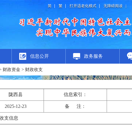
简
繁
打开适老化模式
无障碍阅读
|
信息公开
政务服务
>
财政资金
>
财政收支
陇西县
信息索引：
2025-12-23
备 注：
收支信息