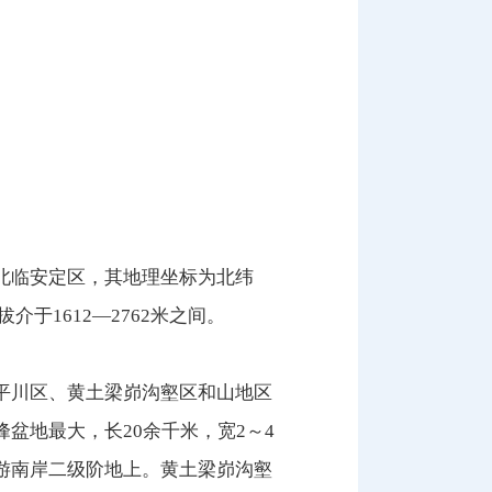
北临安定区，其地理坐标为北纬
海拔介于1612—2762米之间。
平川区、黄土梁峁沟壑区和山地区
盆地最大，长20余千米，宽2～4
游南岸二级阶地上。黄土梁峁沟壑