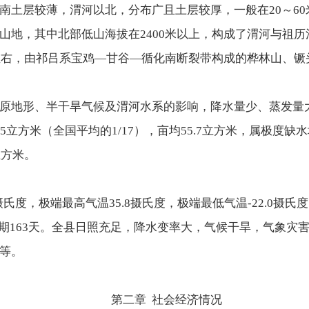
南土层较薄，渭河以北，分布广且土层较厚，一般在20～6
山地，其中北部低山海拔在2400米以上，构成了渭河与祖
米左右，由祁吕系宝鸡—甘谷—循化南断裂带构成的桦林山、
原地形、半干旱气候及渭河水系的影响，降水量少、蒸发量
立方米（全国平均的1/17），亩均55.7立方米，属极度缺
立方米。
摄氏度，极端最高气温35.8摄氏度，极端最低气温-22.0摄氏
无霜期163天。全县日照充足，降水变率大，气候干旱，气象
等。
第二章 社会经济情况