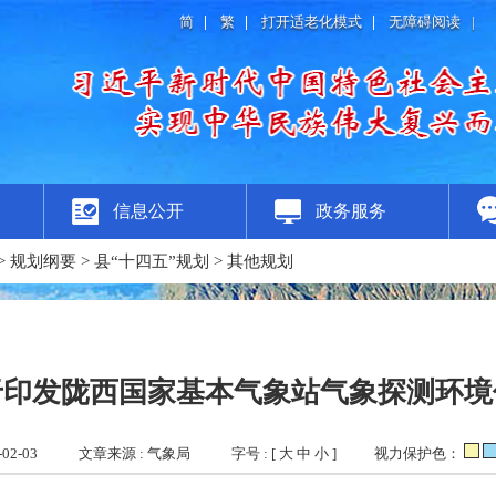
简
繁
打开适老化模式
无障碍阅读
|
信息公开
政务服务
>
规划纲要
>
县“十四五”规划
>
其他规划
于印发陇西国家基本气象站气象探测环境
02-03
文章来源 : 气象局
字号 : [
大
中
小
]
视力保护色：