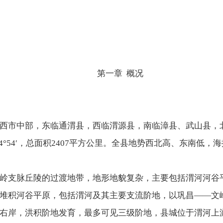
第一章 概况
西市中部，东临通渭县，西临渭源县，南临漳县、武山县，
18′—104°54′，总面积2407平方公里。全县地势西北高、东南低，
岭支脉丘陵的过渡地带，地形地貌复杂，主要包括渭河河谷
堆积河谷平原，包括渭河及其主要支流阶地，以巩昌——文峰
右岸，洪积阶地发育，最多可见三级阶地，县城位于渭河上