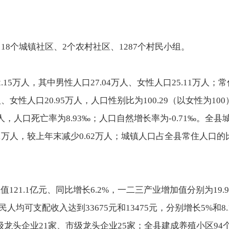
、18个城镇社区、2个农村社区、1287个村民小组。
.15万人，其中男性人口27.04万人、女性人口25.11万人；
万人、女性人口20.95万人，人口性别比为100.29（以女性为1
万人，人口死亡率为8.93‰；人口自然增长率为-0.71‰。全县
.01万人，较上年末减少0.62万人；城镇人口占全县常住人口的
121.1亿元、同比增长6.2%，一二三产业增加值分别为19.9
城乡居民人均可支配收入达到33675元和13475元，分别增长5%和
龙头企业21家、市级龙头企业25家；全县建成养殖小区94个