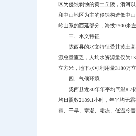
区为侵蚀剥蚀的黄土丘陵，渭河以
和中山地区为主的侵蚀构造低中山
岭山系的西延部分，海拔2500
三、水文特征
陇西县的水文特征受其黄土高
源总量匮乏，人均水资源量仅为135
立方米，地下水可利用量3180万
四、气候环境
陇西县近30年年平均气温8.7
均日照数2189.1小时，年平均
雹、干旱、寒潮、霜冻、低温冷害