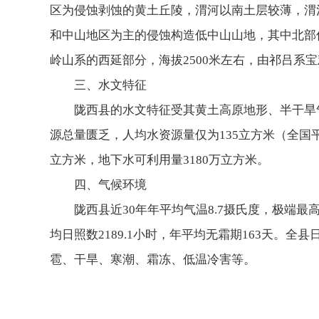
区为侵蚀剥蚀的黄土丘陵，渭河以南土层较薄，渭
和中山地区为主的侵蚀构造低中山山地，其中北部
岭山系的西延部分，海拔2500米左右，由祁吕系
三、水文特征
陇西县的水文特征受其黄土高原地形、半干旱
源总量匮乏，人均水资源量仅为135立方米（全国平均
立方米，地下水可利用量3180万立方米。
四、气候环境
陇西县近30年年平均气温8.7摄氏度，极端最高气
均日照数2189.1小时，年平均无霜期163天。
雹、干旱、寒潮、霜冻、低温冷害等。