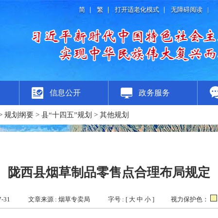
简
繁
打开适老化模式
无障碍阅读
|
信息公开
政务服务
>
规划纲要
>
县“十四五”规划
>
其他规划
陇西县烟草制品零售点合理布局规定
-31
文章来源 : 烟草专卖局
字号 : [
大
中
小
]
视力保护色：