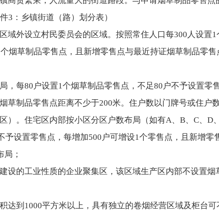
镇商贸繁荣，人流量大的街道路段。与申请烟草制品零售点
附件3：乡镇街道（路）划分表）
区域外设立村民委员会的区域。按照常住人口每300人设置1
设1个烟草制品零售点，且新增零售点与最近持证烟草制品零售
局，每80户设置1个烟草制品零售点，不足80户不予设置零售
烟草制品零售点距离不少于200米。住户数以门牌号或住户
区）。住宅区内部按小区分区户数布局（如有A、B、C、D、
0户不予设置零售点，每增加500户可增设1个零售点，且新增
布局；
建设的工业性质的企业聚集区，该区域生产区内部不设置烟
积达到1000平方米以上，具有独立的卷烟经营区域及柜台可