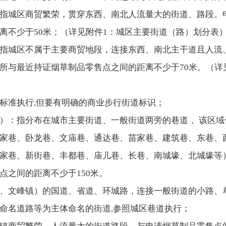
指城区商贸繁荣，贯穿东西、南北人流量大的街道、路段。
离不少于50米；（详见附件1：城区主要街道（路）划分表
指城区不属于主要商贸地段，连接东西、南北主干道且人流
所与最近持证烟草制品零售点之间的距离不少于70米。（详
标准执行,但要有明确的商业步行街道标识；
）：指分布在城市主要街道、一般街道两旁的巷道， 该区
家巷、卧龙巷、文庙巷、通达巷、苗家巷、建筑巷、东巷、
家巷、新街巷、丰都巷、庙儿巷、长巷、南城壕、北城壕等
点之间的距离不少于150米。
、文峰镇）的国道、省道、环城路，连接一般街道的小路、单
命名道路等为主体命名的街道,参照城区巷道执行；