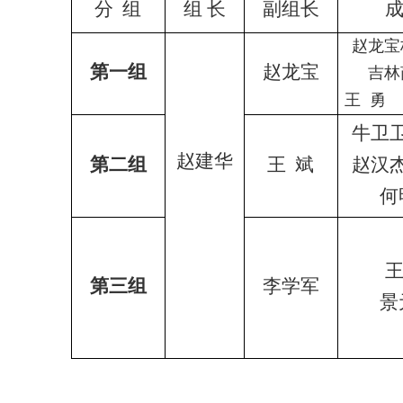
分 组
组 长
副组长
成
赵龙宝
第一组
赵龙宝
吉林
王 勇
牛卫
赵建华
第二组
王 斌
赵汉
何
王
第三组
李学军
景